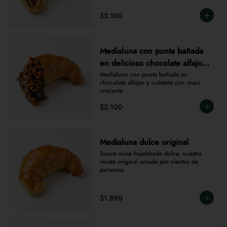
$2.100
Medialuna con punta bañada
en delicioso chocolate alfajor
y cubierta por maní crocante
Medialuna con punta bañada en 
chocolate alfajor y cubierta con maní 
crocante
$2.100
Medialuna dulce original
Suave masa hojaldrada dulce, nuestra 
receta original amada por cientos de 
personas
$1.890