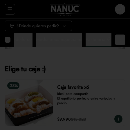
Abrir menu de navegación
Login
¿Dónde quieres pedir?
cas
Medialunas
Medialunas especiales
Pastelería 🍪
Elige tu caja :)
-
23
%
Caja favorita x6
Ideal para compartir

El equilibrio perfecto entre variedad y 
precio
$9.990
$13.020