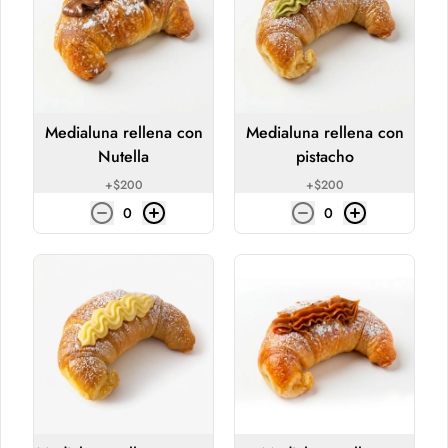
Medialuna rellena con crema de pistacho 
y pistacho molido
$2.450
Medialuna rellena con
Medialuna rellena con
Nutella
pistacho
Pastelería 🍪
+
$200
+
$200
0
0
Galletón chips de chocolate
Galletón de 100 grs. 15 cms diametro, 
con chips de chocolate.
$2.300