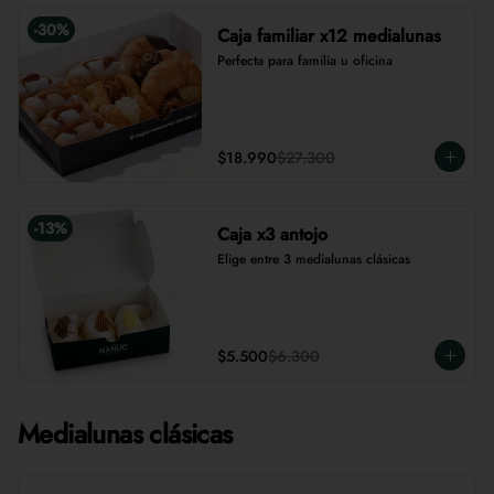
-
30
%
Caja familiar x12 medialunas
Perfecta para familia u oficina
$18.990
$27.300
-
13
%
Caja x3 antojo
Elige entre 3 medialunas clásicas
$5.500
$6.300
Medialunas clásicas