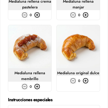
Medialuna rellena crema
Medialuna rellena
pastelera
manjar
0
0
Conócenos
Despacho
Términos y condiciones
Política de privacidad
Redes sociales
Medialuna rellena
Medialuna original dulce
membrillo
0
Instagram
0
Facebook
Instrucciones especiales
Mi cuenta