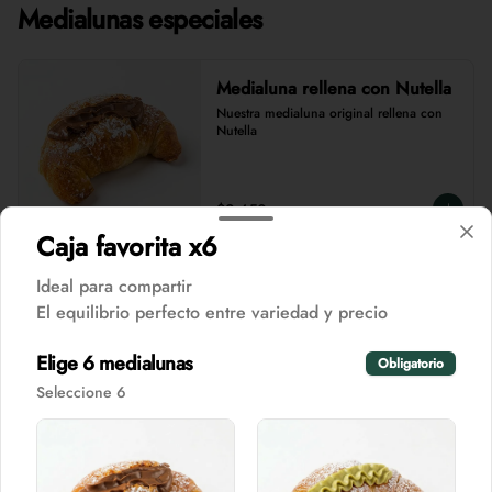
Medialunas especiales
Medialuna rellena con Nutella
Nuestra medialuna original rellena con 
Nutella
$2.450
Caja favorita x6
Ideal para compartir
Medialuna con jamón y queso
El equilibrio perfecto entre variedad y precio
Nuestra deliciosa medialuna original 
rellena con queso mantecoso y jamón 
pierna
Elige 6 medialunas
Obligatorio
Seleccione 6
$2.450
Medialuna rellena pistacho